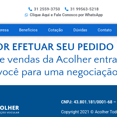
31 2559-3750
31 99563-5218
Clique Aqui e Fale Conosco por WhatsApp
resa
Benefícios
Cotação
Dúvidas
Contato
R EFETUAR SEU PEDIDO
e vendas da Acolher entr
você para uma negociação
CNPJ: 43.801.181/0001-68 – R
Copyright 2021 © Acolher Todo